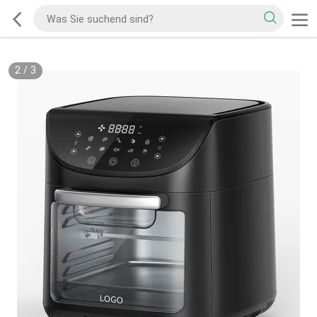
2
/
3