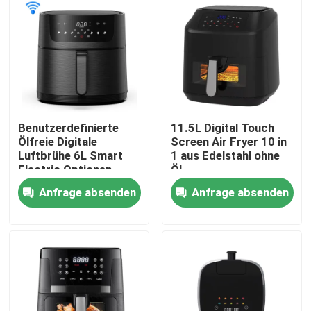
Benutzerdefinierte
11.5L Digital Touch
Ölfreie Digitale
Screen Air Fryer 10 in
Luftbrühe 6L Smart
1 aus Edelstahl ohne
Electric Optionen
Öl
Anfrage absenden
Anfrage absenden
Zu Hause
Produkte
Videos