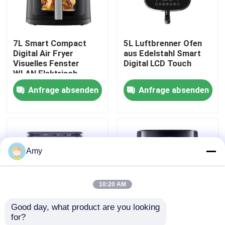
Über uns
7L Smart Compact
5L Luftbrenner Ofen
Digital Air Fryer
aus Edelstahl Smart
Werksbesichtigung
Visuelles Fenster
Digital LCD Touch
WLAN Elektrisch
Anfrage absenden
Anfrage absenden
Qualitätskontrolle
Kontakt mit uns
Amy
Neuigkeiten
10:20 AM
Bitte um ein Angebot
Good day, what product are you looking 
for?
2 in 1 Luftbrenner 4L
LED Touchscreen
Digitale Luftbrenner