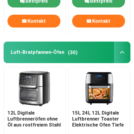
Bestpreis
Bestpreis
Ofen
Ofen Grill
Kontakt
Kontakt
Luft-Bratpfannen-Öfen
(30)
Zu Hause
12L Digitale
15L 24L 12L Digitale
Produkte
Luftbrenneröfen ohne
Luftbrenner Toaster
Öl aus rostfreiem Stahl
Elektrische Ofen Tiefe
Videos