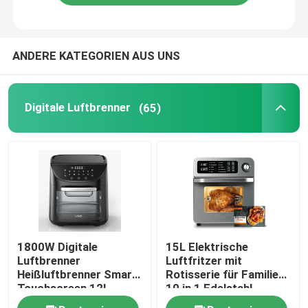
ANDERE KATEGORIEN AUS UNS
Digitale Luftbrenner
(65)
1800W Digitale
15L Elektrische
Luftbrenner
Luftfritzer mit
Heißluftbrenner Smart
Rotisserie für Familie
Touchscreen 12L
10 in 1 Edelstahl
Ölfreie Luftbrenner
Luftfritter Toaster