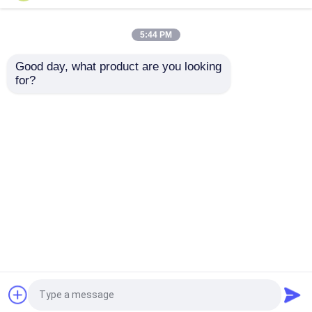
Smart Kaffeemaschine
Bar-Smart-
mit Milchschäumen
Kaffeemaschine mit
Milchschäumen
5:44 PM
Bestpreis
Bestpreis
Good day, what product are you looking 
for?
Kontakt
Kontakt
Sehen Sie mehr an
Startseite
Über uns
Kontakt
Desktop Site
Sitemap
Datenschutzrichtlinie
Qualität
Digitale Luftbrenner
China
Fabrik.Copyright © 2025 Zhejiang Newle Electric
Appliance Co., Ltd.. All Rights Reserved.