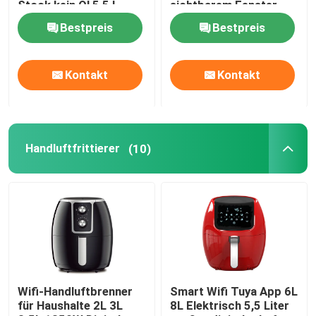
Stock kein Öl 5,5 L
sichtbarem Fenster
Bestpreis
Bestpreis
Luft-Bratpfannen-Öfen
Kontakt
Kontakt
Zwei-Luft-Frittierer
Handluftfrittierer
Handluftfrittierer
(10)
Kaffeemaschinemaschine
Waffelsandwich-Hersteller
Elektrische Pressengrill
Wifi-Handluftbrenner
Smart Wifi Tuya App 6L
Dampfbügel
für Haushalte 2L 3L
8L Elektrisch 5,5 Liter