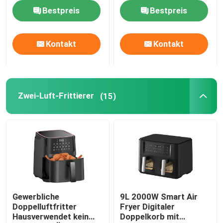
Bestpreis
Bestpreis
Über uns
Kontakt
Kontakt
Werksbesichtigung
Qualitätskontrolle
Zwei-Luft-Frittierer
(15)
Kontakt mit uns
Neuigkeiten
Bitte um ein Angebot
Gewerbliche
9L 2000W Smart Air
Doppelluftfritter
Fryer Digitaler
Hausverwendet kein
Doppelkorb mit
Digitale Luftbrenner